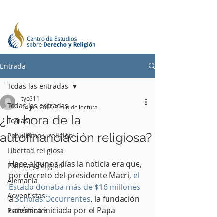
Entrada
Todas las entradas
tyo311
Todas las entradas
14 jun 2016
3 min de lectura
¿La hora de la
Temas
autofinanciación religiosa?
Populismo y religión
Libertad religiosa
Hace algunos días la noticia era que, 
Política y religión
por decreto del presidente Macri, 
el 
Alemania
Estado donaba más de $16 millones
Adventistas
a 
Scholas Occurrentes
, la fundación 
canónica iniciada por el Papa 
Protestantes