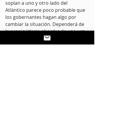
soplan a uno y otro lado del 
Atlántico parece poco probable que 
los gobernantes hagan algo por 
cambiar la situación. Dependerá de 
la propia Iglesia abordar de una vez 
por todas y seriamente este tema, 
autofinanciarse como hacen todas 
las demás iglesias y dejar de percibir 
fondos estatales. Ojalá esta decisión 
de Francisco sea un primer paso en 
esa dirección.