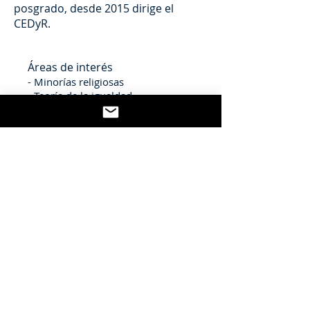
posgrado, desde 2015 dirige el
CEDyR.
Áreas de interés
- Minorías religiosas
- Teoría de la igualdad
- Desconfesionalización del Estado
- Acomodación razonable
Email
juanmartin.vives@uap.edu.ar
Social links
CV completo