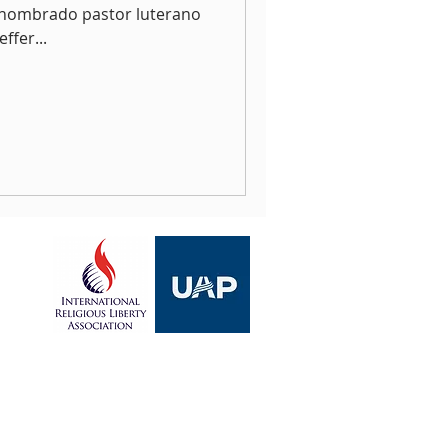
renombrado pastor luterano
ffer...