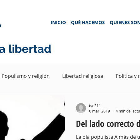
INICIO
QUÉ HACEMOS
QUIENES S
a libertad
Populismo y religión
Libertad religiosa
Política y 
Evangélicos
tyo311
6 mar. 2019
4 min de lect
Del lado correcto d
La ola populista A más de 